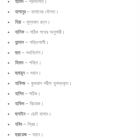
হামিদ
– প্রশংসিত।
হাসানুর
– হাসানের দৌলত।
হিরা
– মূল্যবান রত্ন।
হানিফ
– সঠিক পথের অনুসারী।
হান্দাল
– শক্তিশালী।
হুদা
– পথনির্দেশ।
হিমাদ
– শক্তি।
হুমায়ূন
– মহান।
হাফিজ
– কুরআন শরীফ মুখস্থকৃত।
হাসিব
– সঠিক।
হাকিম
– বিচারক।
হুসাইন
– ছোট হাসান।
হবিব
– প্রিয়।
হুরায়েজ
– মহান।