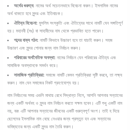
অর্থের গুরুত্ব:
নামের অর্থ সচেতনভাবে বিবেচনা করুন। ইসলামিক নামের
অর্থ থাকতে হবে সুন্দর এবং ইতিবাচক।
ঐতিহ্য বিবেচনা:
মুসলিম সংস্কৃতি এবং ঐতিহ্যের সাথে নামটি যেন সঙ্গতিপূর্ণ
হয়। মহানবী (সঃ) বা সাহাবীদের নাম থেকে প্রভাবিত হতে পারেন।
শব্দের বাক্য গঠন:
নামটি কিভাবে উচ্চারণ হবে তা যাচাই করুন। সহজ
উচ্চারণ এবং সুন্দর শোনার জন্য নাম নির্বাচন করুন।
পরিবারের অর্থনৈতিক অবস্থা:
নামের নির্বাচন যেন পরিবারের ঐতিহ্য এবং
সামাজিক অবস্থানকে সমর্থন করে।
সামাজিক প্রতিক্রিয়া:
সমাজে নামটি কেমন প্রতিক্রিয়া সৃষ্টি করবে, তা লক্ষ্য
করুন। নাম যেন সমাজের নিকট গ্রহণযোগ্য হয়।
নাম নির্বাচনের সময় এগুলি মাথায় রেখে সিদ্ধান্ত নিলে, আপনি আপনার সন্তানের
জন্য একটি অর্থবহ ও সুন্দর নাম নির্বাচন করতে সক্ষম হবেন। এটি শুধু একটি নাম
নয়, বরং এটি আপনার সন্তানের জীবনের একটি গুরুত্বপূর্ণ অংশ। তাই হ দিয়ে
ছেলেদের ইসলামিক নাম বেছে নেওয়ার জন্য প্রস্তুত হন এবং সন্তানের
ভবিষ্যতের জন্য একটি সুন্দর নাম তৈরি করুন।