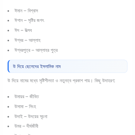
ঈমান – বিশ্বাস
ঈশান – সৃষ্টির জগৎ
ঈদ – উত্সব
ঈশ্বর – আল্লাহ
ঈশ্বরপুত্র – আল্লাহর পুত্র
উ দিয়ে ছেলেদের ইসলামিক নাম
উ দিয়ে নামের মধ্যে সৃষ্টিশীলতা ও নতুনত্ব প্রকাশ পায়। কিছু উদাহরণ:
উমায়র – জীবিত
উসামা – সিংহ
উদাই – উদয়ের সূচনা
উমর – দীর্ঘজীবী