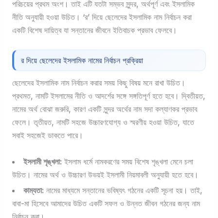
পরিচয়ের প্রথম অংশ। তাই এটি যতটা সম্ভব সুন্দর, অর্থপূর্ণ এবং ইসলামিক
নীতি অনুযায়ী হওয়া উচিত। ‘র’ দিয়ে ছেলেদের ইসলামিক নাম নির্বাচন করা
একটি বিশেষ দায়িত্ব যা সন্তানের জীবনে ইতিবাচক প্রভাব ফেলবে।
র দিয়ে ছেলেদের ইসলামিক নামের নির্বাচন প্রক্রিয়া
ছেলেদের ইসলামিক নাম নির্বাচন করার সময় কিছু বিষয় মনে রাখা উচিত।
প্রথমত, নামটি ইসলামের নীতি ও আদর্শের সঙ্গে সঙ্গতিপূর্ণ হতে হবে। দ্বিতীয়ত,
নামের অর্থ বোঝা জরুরি, কারণ একটি সুন্দর অর্থের নাম সদা কল্যাণকর প্রভাব
ফেলে। তৃতীয়ত, নামটি সহজে উচ্চারণযোগ্য ও স্মরণীয় হওয়া উচিত, যাতে
সবাই সহজেই ডাকতে পারে।
ইসলামী শৃঙ্খলা:
ইসলাম ধর্মে নামকরণের সময় বিশেষ শৃঙ্খলা মেনে চলা
উচিত। নামের অর্থ ও উচ্চারণ উভয়ই ইসলামী নিয়মাবলী অনুযায়ী হতে হবে।
কাম্যতা:
নামের মাধ্যমে সন্তানের ভবিষ্যৎ গঠনের একটি সূচনা হয়। তাই,
বাবা-মা হিসেবে আমাদের উচিত একটি সফল ও উন্নত জীবন গঠনের জন্য নাম
নির্বাচন করা।